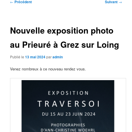
Navigation
←
Précédent
Suivant
→
des
articles
Nouvelle exposition photo
au Prieuré à Grez sur Loing
Publié le
13 mai 2024
par
admin
Venez nombreux à ce nouveau rendez vous.