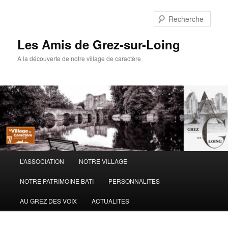
Aller
au
Rech
contenu
principal
Les Amis de Grez-sur-Loing
A la découverte de notre village de caractère
Menu
L’ASSOCIATION
NOTRE VILLAGE
principal
NOTRE PATRIMOINE BATI
PERSONNALITES
AU GREZ DES VOIX
ACTUALITES